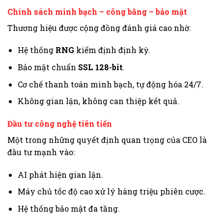
Chính sách minh bạch – công bằng – bảo mật
Thương hiệu được cộng đồng đánh giá cao nhờ:
Hệ thống
RNG
kiểm định định kỳ.
Bảo mật chuẩn
SSL 128-bit
.
Cơ chế thanh toán minh bạch, tự động hóa 24/7.
Không gian lận, không can thiệp kết quả.
Đầu tư công nghệ tiên tiến
Một trong những quyết định quan trọng của CEO là
đầu tư mạnh vào:
AI phát hiện gian lận.
Máy chủ tốc độ cao xử lý hàng triệu phiên cược.
Hệ thống bảo mật đa tầng.