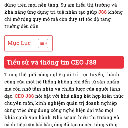
dùng trên mọi nền tảng. Sự am hiểu thị trường và
khả năng ứng dụng trí tuệ nhân tạo giúp
J88
không
chỉ mở rộng quy mô mà còn duy trì tốc độ tăng
trưởng đều đặn.
Mục Lục
Tiểu sử và thông tin CEO J88
Trong thế giới công nghệ giải trí trực tuyến, thành
công của một hệ thống không chỉ đến từ sản phẩm
mà còn nhờ tầm nhìn và chiến lược của người lãnh
đạo.
CEO J88
nổi bật với khả năng kết hợp kiến thức
chuyên môn, kinh nghiệm quản trị doanh nghiệp
cùng việc ứng dụng công nghệ hiện đại vào mọi
khía cạnh vận hành. Nhờ sự am hiểu thị trường và
cách tiếp cận bài bản, ông đã tạo ra nền tảng vững