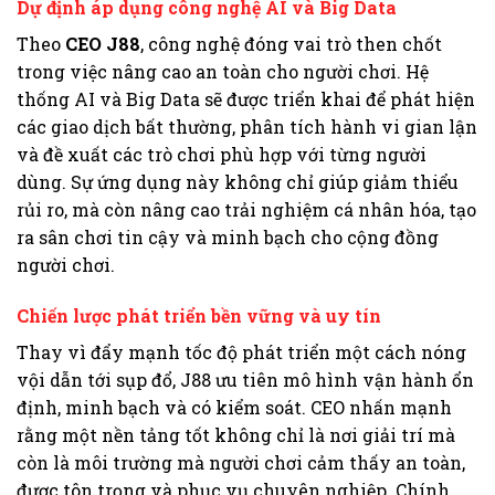
Dự định áp dụng công nghệ AI và Big Data
Theo
CEO J88
, công nghệ đóng vai trò then chốt
trong việc nâng cao an toàn cho người chơi. Hệ
thống AI và Big Data sẽ được triển khai để phát hiện
các giao dịch bất thường, phân tích hành vi gian lận
và đề xuất các trò chơi phù hợp với từng người
dùng. Sự ứng dụng này không chỉ giúp giảm thiểu
rủi ro, mà còn nâng cao trải nghiệm cá nhân hóa, tạo
ra sân chơi tin cậy và minh bạch cho cộng đồng
người chơi.
Chiến lược phát triển bền vững và uy tín
Thay vì đẩy mạnh tốc độ phát triển một cách nóng
vội dẫn tới sụp đổ, J88 ưu tiên mô hình vận hành ổn
định, minh bạch và có kiểm soát. CEO nhấn mạnh
rằng một nền tảng tốt không chỉ là nơi giải trí mà
còn là môi trường mà người chơi cảm thấy an toàn,
được tôn trọng và phục vụ chuyên nghiệp. Chính