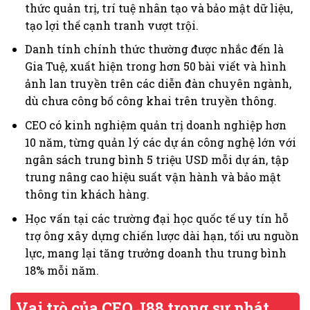
thức quản trị, trí tuệ nhân tạo và bảo mật dữ liệu,
tạo lợi thế cạnh tranh vượt trội.
Danh tính chính thức thường được nhắc đến là
Gia Tuệ, xuất hiện trong hơn 50 bài viết và hình
ảnh lan truyền trên các diễn đàn chuyên ngành,
dù chưa công bố công khai trên truyền thông.
CEO có kinh nghiệm quản trị doanh nghiệp hơn
10 năm, từng quản lý các dự án công nghệ lớn với
ngân sách trung bình 5 triệu USD mỗi dự án, tập
trung nâng cao hiệu suất vận hành và bảo mật
thông tin khách hàng.
Học vấn tại các trường đại học quốc tế uy tín hỗ
trợ ông xây dựng chiến lược dài hạn, tối ưu nguồn
lực, mang lại tăng trưởng doanh thu trung bình
18% mỗi năm.
Vai trò của CEO J88 trong sự phát