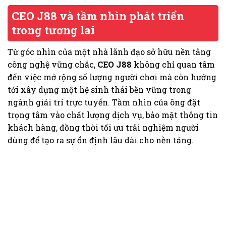
CEO J88 và tầm nhìn phát triển
trong tương lai
Từ góc nhìn của một nhà lãnh đạo sở hữu nền tảng
công nghệ vững chắc,
CEO J88
không chỉ quan tâm
đến việc mở rộng số lượng người chơi mà còn hướng
tới xây dựng một hệ sinh thái bền vững trong
ngành giải trí trực tuyến. Tầm nhìn của ông đặt
trọng tâm vào chất lượng dịch vụ, bảo mật thông tin
khách hàng, đồng thời tối ưu trải nghiệm người
dùng để tạo ra sự ổn định lâu dài cho nền tảng.