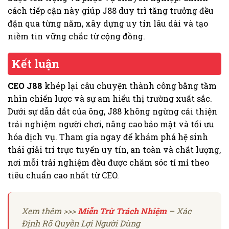
cách tiếp cận này giúp J88 duy trì tăng trưởng đều
đặn qua từng năm, xây dựng uy tín lâu dài và tạo
niềm tin vững chắc từ cộng đồng.
Kết luận
CEO J88
khép lại câu chuyện thành công bằng tầm
nhìn chiến lược và sự am hiểu thị trường xuất sắc.
Dưới sự dẫn dắt của ông, J88 không ngừng cải thiện
trải nghiệm người chơi, nâng cao bảo mật và tối ưu
hóa dịch vụ. Tham gia ngay để khám phá hệ sinh
thái giải trí trực tuyến uy tín, an toàn và chất lượng,
nơi mỗi trải nghiệm đều được chăm sóc tỉ mỉ theo
tiêu chuẩn cao nhất từ CEO.
Xem thêm >>>
Miễn Trừ Trách Nhiệm
– Xác
Định Rõ Quyền Lợi Người Dùng