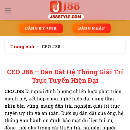
Bỏ
qua
nội
dung
ĐĂNG KÝ +88K
ĐĂNG NHẬP
Trang chủ
–
CEO J88
CEO J88 – Dẫn Dắt Hệ Thống Giải Trí
Trực Tuyến Hiện Đại
CEO J88
là người định hướng chiến lược phát triển
mạnh mẽ, kết hợp công nghệ hiện đại cùng tầm
nhìn bền vững, mang đến trải nghiệm giải trí trực
tuyến uy tín và an toàn. Dưới sự dẫn dắt của ông, hệ
thống vận hành ổn định, bảo mật dữ liệu tối ưu,
đồng thời chú trọng cải thiện trải nghiệm người