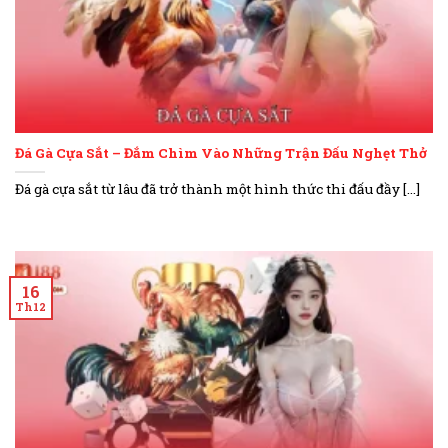
Đá Gà Cựa Sắt – Đắm Chìm Vào Những Trận Đấu Nghẹt Thở
Đá gà cựa sắt từ lâu đã trở thành một hình thức thi đấu đầy [...]
16
Th12