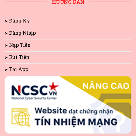
HƯỚNG DẪN
Đăng Ký
Đăng Nhập
Nạp Tiền
Rút Tiền
Tải App