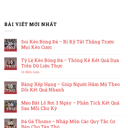
BÀI VIẾT MỚI NHẤT
Soi Kèo Bóng Đá – Bí Kỹ Tất Thắng Trước
16
Mọi Kèo Cược
Th12
Tỷ Lệ Kèo Bóng Đá – Thống Kê Kết Quả Dựa
16
Trên Dữ Liệu Thực
Th12
11
Bình luận
Bảng Xếp Hạng – Giúp Người Hâm Mộ Theo
16
Dõi Kết Quả Nhanh
Th12
Mẹo Bắt Lô Rơi 3 Ngày – Phân Tích Kết Quả
16
Sau Mỗi Chu Kỳ
Th12
Đá Gà Thomo – Nhập Môn Các Quy Tắc Cơ
16
Bản Cho Tân Thủ
Th12