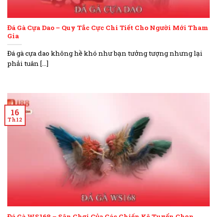
Đá Gà Cựa Dao – Quy Tắc Cực Chi Tiết Cho Người Mới Tham
Gia
Đá gà cựa dao không hề khó như bạn tưởng tượng nhưng lại
phải tuân [...]
16
Th12
Đá Gà WS168 – Sân Chơi Của Các Chiến Kê Tuyển Chọn