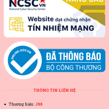
THÔNG TIN LIÊN HỆ
Thương hiệu:
J88