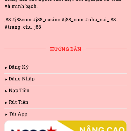
và minh bạch.
j88 #j88com #j88_casino #j88_com #nha_cai_j88
#trang_chu_j88
HƯỚNG DẪN
Đăng Ký
Đăng Nhập
Nạp Tiền
Rút Tiền
Tải App