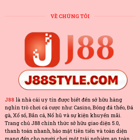
VỀ CHÚNG TÔI
J88
là nhà cái uy tín được biết đến sở hữu hàng
nghìn trò chơi cá cược như: Casino, Bóng đá thểo, Đá
gà, Xổ số, Bắn cá, Nổ hũ và sự kiện khuyến mãi.
Trang chủ J88 chính thức sở hữu giao diện 5.0,
thanh toán nhanh, bảo mật tiên tiến và toàn diện
mang đến cho người chơi một trải nghiệm an toàn