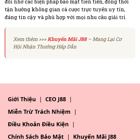
đối nhờ các biện pháp bảo mật tiên tiến, đồng thời
tận hưởng không gian cá cược trực tuyến uy tín,
đáng tin cậy và phù hợp với mọi nhu cầu giải trí.
Xem thêm >>>
Khuyến Mãi J88
– Mang Lại Cơ
Hội Nhận Thưởng Hấp Dẫn
Giới Thiệu
|
CEO J88
|
Miễn Trừ Trách Nhiệm
|
Điều Khoản Điều Kiện
|
Chính Sách Bảo Mật
|
Khuyến Mãi J88